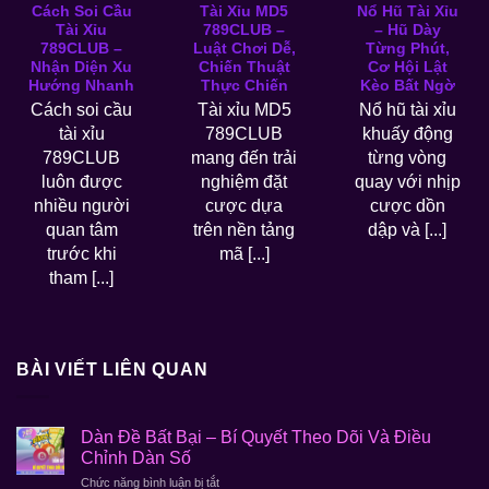
Cách Soi Cầu
Tài Xỉu MD5
Nổ Hũ Tài Xỉu
Tài Xỉu
789CLUB –
– Hũ Dày
789CLUB –
Luật Chơi Dễ,
Từng Phút,
Nhận Diện Xu
Chiến Thuật
Cơ Hội Lật
Hướng Nhanh
Thực Chiến
Kèo Bất Ngờ
Cách soi cầu
Tài xỉu MD5
Nổ hũ tài xỉu
tài xỉu
789CLUB
khuấy động
789CLUB
mang đến trải
từng vòng
luôn được
nghiệm đặt
quay với nhịp
nhiều người
cược dựa
cược dồn
quan tâm
trên nền tảng
dập và [...]
trước khi
mã [...]
tham [...]
BÀI VIẾT LIÊN QUAN
Dàn Đề Bất Bại – Bí Quyết Theo Dõi Và Điều
Chỉnh Dàn Số
Chức năng bình luận bị tắt
ở