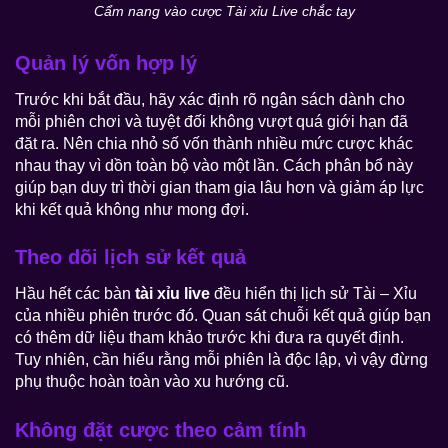
Cẩm nang vào cược Tài xỉu Live chắc tay
Quản lý vốn hợp lý
Trước khi bắt đầu, hãy xác định rõ ngân sách dành cho
mỗi phiên chơi và tuyệt đối không vượt quá giới hạn đã
đặt ra. Nên chia nhỏ số vốn thành nhiều mức cược khác
nhau thay vì dồn toàn bộ vào một lần. Cách phân bổ này
giúp bạn duy trì thời gian tham gia lâu hơn và giảm áp lực
khi kết quả không như mong đợi.
Theo dõi lịch sử kết quả
Hầu hết các bàn
tài xỉu live
đều hiển thị lịch sử Tài – Xỉu
của nhiều phiên trước đó. Quan sát chuỗi kết quả giúp bạn
có thêm dữ liệu tham khảo trước khi đưa ra quyết định.
Tuy nhiên, cần hiểu rằng mỗi phiên là độc lập, vì vậy đừng
phụ thuộc hoàn toàn vào xu hướng cũ.
Không đặt cược theo cảm tính