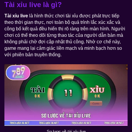
Tài xỉu live là gì?
Tài xỉu live
là hình thức chơi tài xỉu được phát trực tiếp
theo thời gian thực, nơi toàn bộ quá trình lắc xúc xắc và
công bố kết quả đều hiển thị rõ ràng trên màn hình. Người
chơi có thể theo dõi từng thao tác của người dẫn bàn mà
không phải chờ đợi cập nhật thủ công. Nhờ cơ chế này,
game mang lại cảm giác liền mạch và minh bạch hơn so
với phiên bản truyền thống.
Sơ lược về tài xỉu live