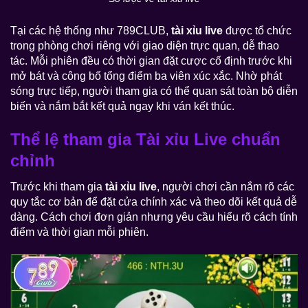
Tại các hệ thống như 789CLUB,
tài xỉu live
được tổ chức
trong phòng chơi riêng với giao diện trực quan, dễ thao
tác. Mỗi phiên đều có thời gian đặt cược cố định trước khi
mở bát và công bố tổng điểm ba viên xúc xắc. Nhờ phát
sóng trực tiếp, người tham gia có thể quan sát toàn bộ diễn
biến và nắm bắt kết quả ngay khi ván kết thúc.
Thể lệ tham gia Tài xỉu Live chuẩn
chỉnh
Trước khi tham gia
tài xỉu live
, người chơi cần nắm rõ các
quy tắc cơ bản để đặt cửa chính xác và theo dõi kết quả dễ
dàng. Cách chơi đơn giản nhưng yêu cầu hiểu rõ cách tính
điểm và thời gian mỗi phiên.