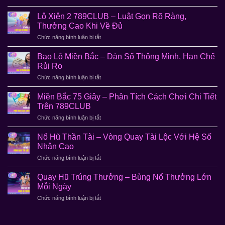
Dàn
Đề
Lô Xiên 2 789CLUB – Luật Gọn Rõ Ràng,
Bất
Thưởng Cao Khi Về Đủ
Bại
–
Chức năng bình luận bị tắt
ở
Bí
Lô
Quyết
Xiên
Bao Lô Miền Bắc – Dàn Số Thông Minh, Hạn Chế
Theo
2
Rủi Ro
Dõi
789CLUB
Và
–
Chức năng bình luận bị tắt
ở
Điều
Luật
Bao
Chỉnh
Gọn
Lô
Dàn
Miền Bắc 75 Giây – Phân Tích Cách Chơi Chi Tiết
Rõ
Miền
Số
Trên 789CLUB
Ràng,
Bắc
Thưởng
–
Chức năng bình luận bị tắt
ở
Cao
Dàn
Miền
Khi
Số
Bắc
Về
Nổ Hũ Thần Tài – Vòng Quay Tài Lộc Với Hệ Số
Thông
75
Đủ
Nhân Cao
Minh,
Giây
Hạn
–
Chức năng bình luận bị tắt
ở
Chế
Phân
Nổ
Rủi
Tích
Hũ
Ro
Quay Hũ Trúng Thưởng – Bùng Nổ Thưởng Lớn
Cách
Thần
Mỗi Ngày
Chơi
Tài
Chi
–
Chức năng bình luận bị tắt
ở
Tiết
Vòng
Quay
Trên
Quay
Hũ
789CLUB
Tài
Trúng