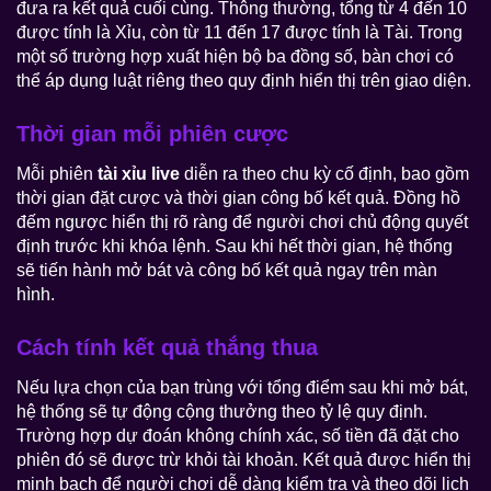
đưa ra kết quả cuối cùng. Thông thường, tổng từ 4 đến 10
được tính là Xỉu, còn từ 11 đến 17 được tính là Tài. Trong
một số trường hợp xuất hiện bộ ba đồng số, bàn chơi có
thể áp dụng luật riêng theo quy định hiển thị trên giao diện.
Thời gian mỗi phiên cược
Mỗi phiên
tài xỉu live
diễn ra theo chu kỳ cố định, bao gồm
thời gian đặt cược và thời gian công bố kết quả. Đồng hồ
đếm ngược hiển thị rõ ràng để người chơi chủ động quyết
định trước khi khóa lệnh. Sau khi hết thời gian, hệ thống
sẽ tiến hành mở bát và công bố kết quả ngay trên màn
hình.
Cách tính kết quả thắng thua
Nếu lựa chọn của bạn trùng với tổng điểm sau khi mở bát,
hệ thống sẽ tự động cộng thưởng theo tỷ lệ quy định.
Trường hợp dự đoán không chính xác, số tiền đã đặt cho
phiên đó sẽ được trừ khỏi tài khoản. Kết quả được hiển thị
minh bạch để người chơi dễ dàng kiểm tra và theo dõi lịch