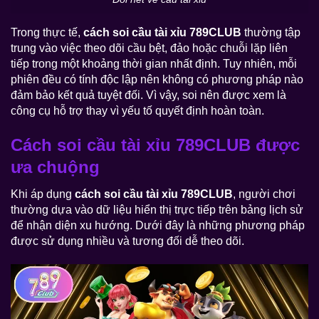
Trong thực tế,
cách soi cầu tài xỉu 789CLUB
thường tập
trung vào việc theo dõi cầu bệt, đảo hoặc chuỗi lặp liên
tiếp trong một khoảng thời gian nhất định. Tuy nhiên, mỗi
phiên đều có tính độc lập nên không có phương pháp nào
đảm bảo kết quả tuyệt đối. Vì vậy, soi nên được xem là
công cụ hỗ trợ thay vì yếu tố quyết định hoàn toàn.
Cách soi cầu tài xỉu 789CLUB được
ưa chuộng
Khi áp dụng
cách soi cầu tài xỉu 789CLUB
, người chơi
thường dựa vào dữ liệu hiển thị trực tiếp trên bảng lịch sử
để nhận diện xu hướng. Dưới đây là những phương pháp
được sử dụng nhiều và tương đối dễ theo dõi.