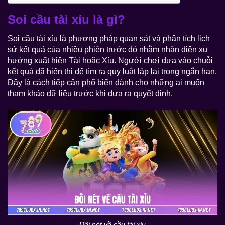
Soi cầu tài xỉu là gì?
Soi cầu tài xỉu là phương pháp quan sát và phân tích lịch
sử kết quả của nhiều phiên trước đó nhằm nhận diện xu
hướng xuất hiện Tài hoặc Xỉu. Người chơi dựa vào chuỗi
kết quả đã hiển thị để tìm ra quy luật lặp lại trong ngắn hạn.
Đây là cách tiếp cận phổ biến dành cho những ai muốn
tham khảo dữ liệu trước khi đưa ra quyết định.
Đôi nét về cầu tài xỉu