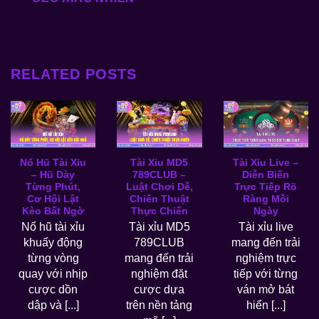
RELATED POSTS
Nổ Hũ Tài Xỉu
Tài Xỉu MD5
Tài Xỉu Live –
– Hũ Dày
789CLUB –
Diễn Biến
Từng Phút,
Luật Chơi Dễ,
Trực Tiếp Rõ
Cơ Hội Lật
Chiến Thuật
Ràng Mỗi
Kèo Bất Ngờ
Thực Chiến
Ngày
Nổ hũ tài xỉu
Tài xỉu MD5
Tài xỉu live
khuấy động
789CLUB
mang đến trải
từng vòng
mang đến trải
nghiệm trực
quay với nhịp
nghiệm đặt
tiếp với từng
cược dồn
cược dựa
ván mở bát
dập và [...]
trên nền tảng
hiển [...]