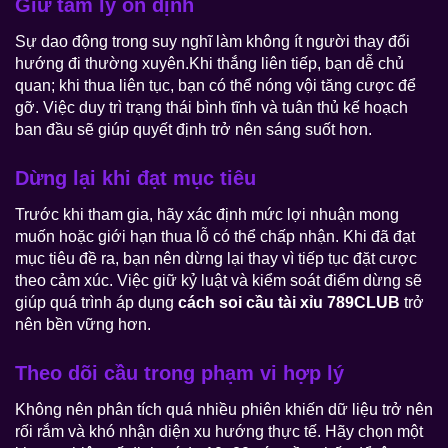
Giữ tâm lý ổn định
Sự dao động trong suy nghĩ làm không ít người thay đổi
hướng đi thường xuyên.Khi thắng liên tiếp, bạn dễ chủ
quan; khi thua liên tục, bạn có thể nóng vội tăng cược để
gỡ. Việc duy trì trạng thái bình tĩnh và tuân thủ kế hoạch
ban đầu sẽ giúp quyết định trở nên sáng suốt hơn.
Dừng lại khi đạt mục tiêu
Trước khi tham gia, hãy xác định mức lợi nhuận mong
muốn hoặc giới hạn thua lỗ có thể chấp nhận. Khi đã đạt
mục tiêu đề ra, bạn nên dừng lại thay vì tiếp tục đặt cược
theo cảm xúc. Việc giữ kỷ luật và kiểm soát điểm dừng sẽ
giúp quá trình áp dụng
cách soi cầu tài xỉu 789CLUB
trở
nên bền vững hơn.
Theo dõi cầu trong phạm vi hợp lý
Không nên phân tích quá nhiều phiên khiến dữ liệu trở nên
rối rắm và khó nhận diện xu hướng thực tế. Hãy chọn một