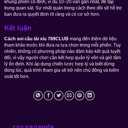
khung phiên cố định, ví dụ 10–20 ván gần nhất, để tập
trung quan sát. Sự nhất quán trong cách theo dõi sẽ hỗ trợ
bạn đưa ra quyết định rõ ràng và có cơ sở hơn.
Kết luận
Cách soi cầu tài xỉu 789CLUB
mang đến thêm dữ liệu
tham khảo trước khi đưa ra lựa chọn trong mỗi phiên. Tuy
nhiên, không có phương pháp nào đảm bảo kết quả tuyệt
đối, vì vậy người chơi cần kết hợp quản lý vốn và giữ tâm
lý ổn định. Khi áp dụng chiến lược hợp lý và biết dừng
đúng lúc, quá trình tham gia sẽ trở nên chủ động và kiểm
soát tốt hơn.
CEO XIAO NHIÊN