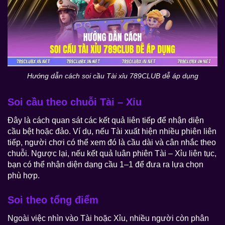
Hướng dẫn cách soi cầu Tài xỉu 789CLUB dễ áp dụng
Soi cầu theo chuỗi Tài – Xỉu
Đây là cách quan sát các kết quả liên tiếp để nhận diện
cầu bệt hoặc đảo. Ví dụ, nếu Tài xuất hiện nhiều phiên liên
tiếp, người chơi có thể xem đó là cầu dài và cân nhắc theo
chuỗi. Ngược lại, nếu kết quả luân phiên Tài – Xỉu liên tục,
bạn có thể nhận diện dạng cầu 1–1 để đưa ra lựa chọn
phù hợp.
Soi theo tổng điểm
Ngoài việc nhìn vào Tài hoặc Xỉu, nhiều người còn phân