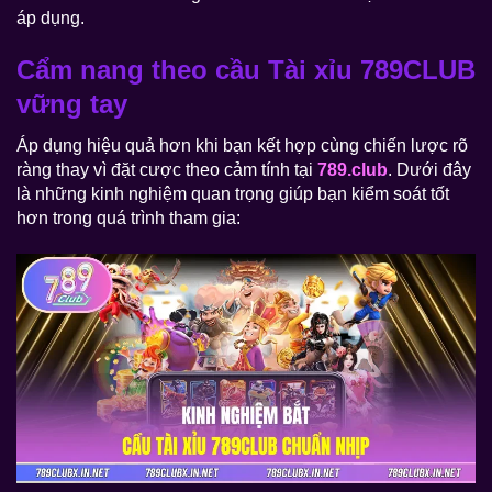
áp dụng.
Cẩm nang theo cầu Tài xỉu 789CLUB
vững tay
Áp dụng hiệu quả hơn khi bạn kết hợp cùng chiến lược rõ
ràng thay vì đặt cược theo cảm tính tại
789.club
. Dưới đây
là những kinh nghiệm quan trọng giúp bạn kiểm soát tốt
hơn trong quá trình tham gia: