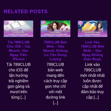
RELATED POSTS
Tải 789CLUB
789CLUB Bản
Link Vào
Cho iOS – Cài
Web – Vào
789CLUB Mới
Nhanh, Vào
Nhanh, Không
Nhất – Vào
Ngay Trên
Lo Tốn Dung
Ngay Không
iPhone
Lượng
Gián Đoạn
Tải 789CLUB
789CLUB
Link vào
cho iOS để
bản web
789CLUB
tận hưởng
mang đến
mới nhất nhất
trải nghiệm
cách truy cập
luôn được
gọn gàng và
gọn nhẹ chỉ
cập nhật để
mượt trên
với một
đảm bảo truy
từng [...]
đường link
cập [...]
[...]