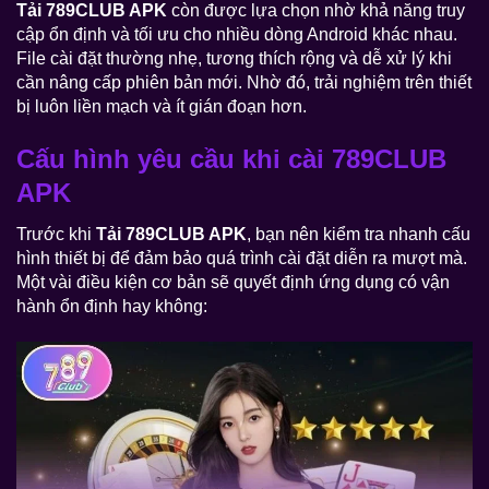
Tải 789CLUB APK
còn được lựa chọn nhờ khả năng truy
cập ổn định và tối ưu cho nhiều dòng Android khác nhau.
File cài đặt thường nhẹ, tương thích rộng và dễ xử lý khi
cần nâng cấp phiên bản mới. Nhờ đó, trải nghiệm trên thiết
bị luôn liền mạch và ít gián đoạn hơn.
Cấu hình yêu cầu khi cài 789CLUB
APK
Trước khi
Tải 789CLUB APK
, bạn nên kiểm tra nhanh cấu
hình thiết bị để đảm bảo quá trình cài đặt diễn ra mượt mà.
Một vài điều kiện cơ bản sẽ quyết định ứng dụng có vận
hành ổn định hay không: