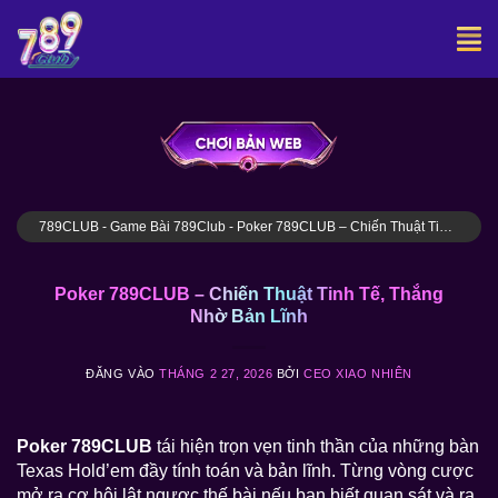
Bỏ
qua
nội
dung
789CLUB
-
Game Bài 789Club
-
Poker 789CLUB – Chiến Thuật Tinh Tế, Thắng Nhờ Bản Lĩnh
Poker 789CLUB – Chiến Thuật Tinh Tế, Thắng
Nhờ Bản Lĩnh
ĐĂNG VÀO
THÁNG 2 27, 2026
BỞI
CEO XIAO NHIÊN
Poker 789CLUB
tái hiện trọn vẹn tinh thần của những bàn
Texas Hold’em đầy tính toán và bản lĩnh. Từng vòng cược
mở ra cơ hội lật ngược thế bài nếu bạn biết quan sát và ra