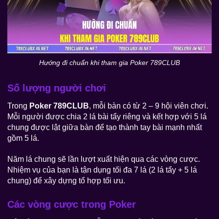
Hướng đi chuẩn khi tham gia Poker 789CLUB
Số lượng người chơi
Trong
Poker 789CLUB
, mỗi bàn có từ 2 – 9 hội viên chơi.
Mỗi người được chia 2 lá bài tẩy riêng và kết hợp với 5 lá
chung được lật giữa bàn để tạo thành tay bài mạnh nhất
gồm 5 lá.
Năm lá chung sẽ lần lượt xuất hiện qua các vòng cược.
Nhiệm vụ của bạn là tận dụng tối đa 7 lá (2 lá tẩy + 5 lá
chung) để xây dựng tổ hợp tối ưu.
Các vòng cược trong Poker