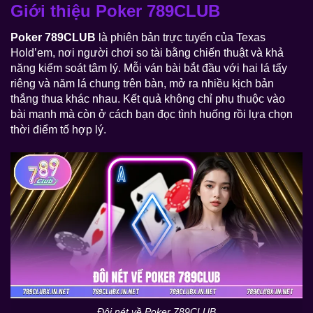
Giới thiệu Poker 789CLUB
Poker 789CLUB
là phiên bản trực tuyến của Texas
Hold’em, nơi người chơi so tài bằng chiến thuật và khả
năng kiểm soát tâm lý. Mỗi ván bài bắt đầu với hai lá tẩy
riêng và năm lá chung trên bàn, mở ra nhiều kịch bản
thắng thua khác nhau. Kết quả không chỉ phụ thuộc vào
bài mạnh mà còn ở cách bạn đọc tình huống rồi lựa chọn
thời điểm tố hợp lý.
Đôi nét về Poker 789CLUB