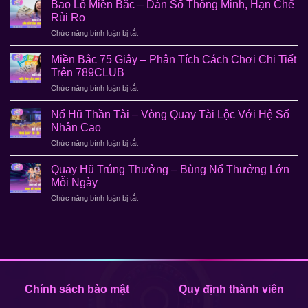
Bao Lô Miền Bắc – Dàn Số Thông Minh, Hạn Chế
Theo
2
Rủi Ro
Dõi
789CLUB
Và
–
Chức năng bình luận bị tắt
ở
Điều
Luật
Bao
Chỉnh
Gọn
Lô
Dàn
Miền Bắc 75 Giây – Phân Tích Cách Chơi Chi Tiết
Rõ
Miền
Số
Trên 789CLUB
Ràng,
Bắc
Thưởng
–
Chức năng bình luận bị tắt
ở
Cao
Dàn
Miền
Khi
Số
Bắc
Về
Nổ Hũ Thần Tài – Vòng Quay Tài Lộc Với Hệ Số
Thông
75
Đủ
Nhân Cao
Minh,
Giây
Hạn
–
Chức năng bình luận bị tắt
ở
Chế
Phân
Nổ
Rủi
Tích
Hũ
Ro
Quay Hũ Trúng Thưởng – Bùng Nổ Thưởng Lớn
Cách
Thần
Mỗi Ngày
Chơi
Tài
Chi
–
Chức năng bình luận bị tắt
ở
Tiết
Vòng
Quay
Trên
Quay
Hũ
789CLUB
Tài
Trúng
Lộc
Thưởng
Với
–
Hệ
Bùng
Số
Nổ
Nhân
Thưởng
Chính sách bảo mật
Cao
Quy định thành viên
Lớn
Mỗi