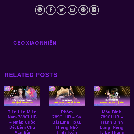
CEO XIAO NHIÊN
RELATED POSTS
Tiến Lên Miền
Phỏm
Mậu Binh
Nam 789CLUB
789CLUB – So
789CLUB –
– Nhập Cuộc
Bài Linh Hoạt,
Tránh Binh
Dễ, Làm Chủ
Thắng Nhờ
Lủng, Nâng
Ván Bài
Tính Toán
Tỷ Lệ Thắng